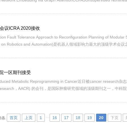
Network Embedding via Graph AttentionCCFA3Unsupervised Nonlinear 
 of Cancer Samples Based on Co-Expression AnalysesCCFB5Self-pac..
议ICRA 2020接收
t Tolerance Approach to Reconfiguration Planning of Modula
onference on Robotics and Automation)是机器人领域影响力最
s Lab合作完成，姚美宝是第一作者兼通讯作者。 论文介绍：第一作者：姚美宝论文题目：An 
院一区期刊接受
d Metabolic Reprogramming in Cancer近日被cancer resea
or Cancer Research，AACR) 的会刊，是国际肿瘤研究领域的顶级期刊之一，
同第一作者,美国佐治亚大学教授, 吉林大学肿瘤系统生物学中心主任、我
...
首页
上页
1
16
17
18
19
20
下页
8条