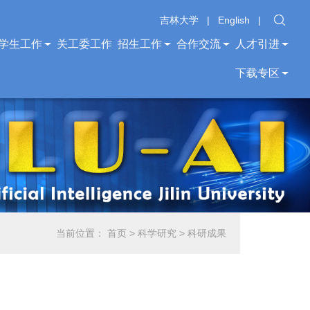
吉林大学
|
English
|
学生工作
关工委工作
招生工作
合作交流
人才引进
下载专区
当前位置：
首页
>
科学研究
>
科研成果