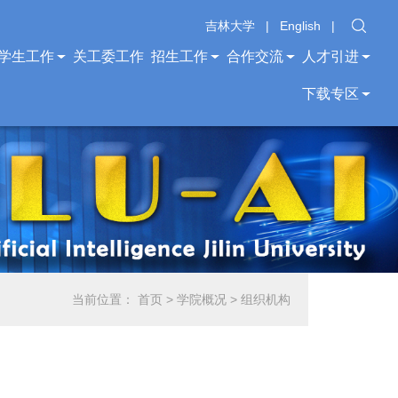
吉林大学
|
English
|
学生工作
关工委工作
招生工作
合作交流
人才引进
下载专区
当前位置：
首页
>
学院概况
>
组织机构