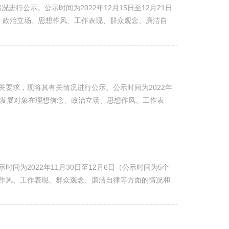
行公示。公示时间为2022年12月15日至12月21日
、政治立场、思想作风、工作表现、群众观念、廉洁自
将对反映人和...
要求，现将其有关情况进行公示。公示时间为2022年
反映发展对象在理想信念、政治立场、思想作风、工作表
本人真实姓名...
为2022年11月30日至12月6日（公示时间为5个
作风、工作表现、群众观念、廉洁自律等方面的情况和
问题严格保...