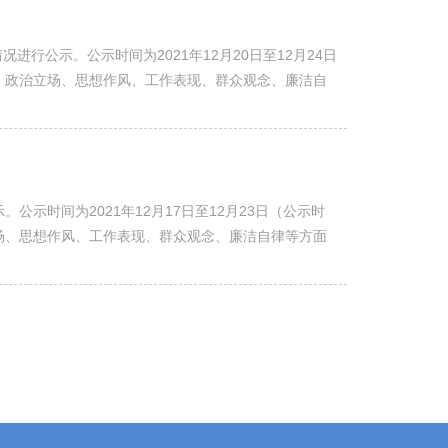
行公示。公示时间为2021年12月20日至12月24日
、政治立场、思想作风、工作表现、群众观念、廉洁自
将对反映人和...
示时间为2021年12月17日至12月23日（公示时
场、思想作风、工作表现、群众观念、廉洁自律等方面
人和反映问题...