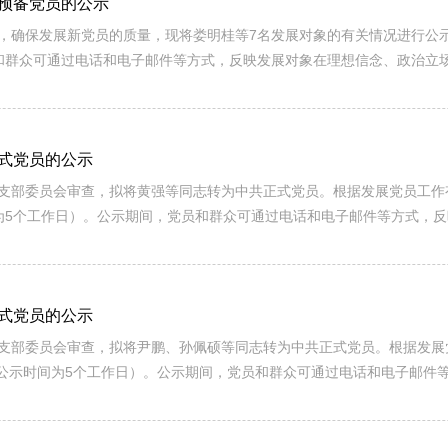
预备党员的公示
确保发展新党员的质量，现将娄明桂等7名发展对象的有关情况进行公示。公
和群众可通过电话和电子邮件等方式，反映发展对象在理想信念、政治立
、客观公正。以个人名义反映问题的，要签署本人真实姓名。党支部将对反映
式党员的公示
支部委员会审查，拟将黄强等同志转为中共正式党员。根据发展党员工作有
时间为5个工作日）。公示期间，党员和群众可通过电话和电子邮件等方式
况和问题。反映问题应实事求是、客观公正。以个人名义反映问题的，要签署
式党员的公示
部委员会审查，拟将尹鹏、孙佩硕等同志转为中共正式党员。根据发展党员
23日（公示时间为5个工作日）。公示期间，党员和群众可通过电话和电子
等方面的情况和问题。反映问题应实事求是、客观公正。以个人名义反映问题