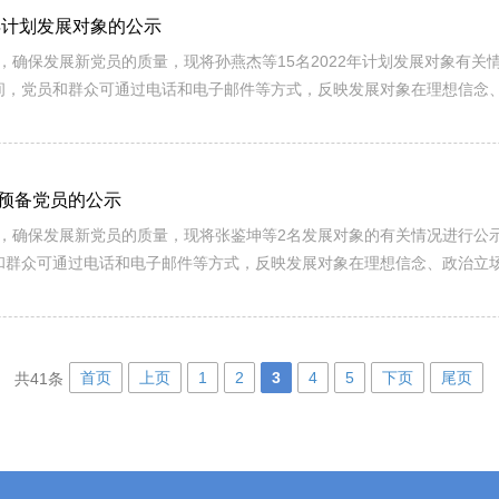
年计划发展对象的公示
确保发展新党员的质量，现将孙燕杰等15名2022年计划发展对象有关情况进
间，党员和群众可通过电话和电子邮件等方式，反映发展对象在理想信念
实事求是、客观公正。以个人名义反映问题的，要签署本人真实姓名。党支部
预备党员的公示
确保发展新党员的质量，现将张鉴坤等2名发展对象的有关情况进行公示。公
和群众可通过电话和电子邮件等方式，反映发展对象在理想信念、政治立
、客观公正。以个人名义反映问题的，要签署本人真实姓名。党支部将对反映
首页
上页
1
2
3
4
5
下页
尾页
共41条