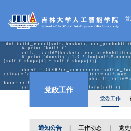
首
党政工作
党委工作
通知公告
|
工作动态
|
党史