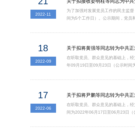
21
关于拟接收娄明桂等同志为中共
为了加强对发展党员工作的民主监督，
2022-11
间为5个工作日）。公示期间，党员
的情况和问题。反映问题应实事求是
18
关于拟将黄强等同志转为中共正
在听取党员、群众意见的基础上，经
2022-09
年09月19日至09月23日（公示
现、群众观念、廉洁自律等方面的情
17
关于拟将尹鹏等同志转为中共正
在听取党员、群众意见的基础上，经支
2022-06
间为2022年06月17日至06月
风、工作表现、群众观念、廉洁自律