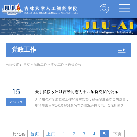
党政工作
当前位置：
首页
>
党政工作
>
党委工作
>
通知公告
15
关于拟接收汪洪吉等同志为中共预备党员的公示
为了加强对发展党员工作的民主监督，确保发展新党员的质量，
2020-09
现将汪洪吉等1名发展对象的有关情况进行公示。公示时间为
2020年9月15日至9月21日（公示时间为5个工作日）。公示期
间，党员和群众可通过电话和电子邮件等方式，反映发展对象在
理想信念、政治立场、思想作风、工作表现、群众观念、廉洁自
律等方面的情况和问题。反映问题应实事求是、客观公正。以个
首页
上页
1
2
3
4
5
下页
共41条
人名义反映问题的，要签署本人真实姓名。党支部将对反映人和