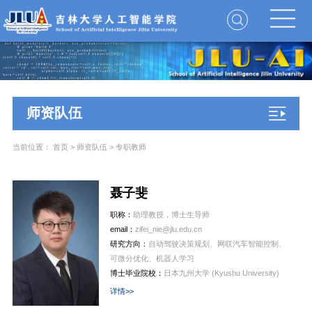
师资队伍
当前位置：
首页
>
师资队伍
>
专职教师
聂子斐
职称：
助理教授，博士生导师
email：
zifei_nie@jlu.edu.cn
研究方向：
自动驾驶决策规划、网联汽车智能控制、
可微分优化、机器人学习
博士毕业院校：
日本九州大学 (Kyushu University)
详情>>