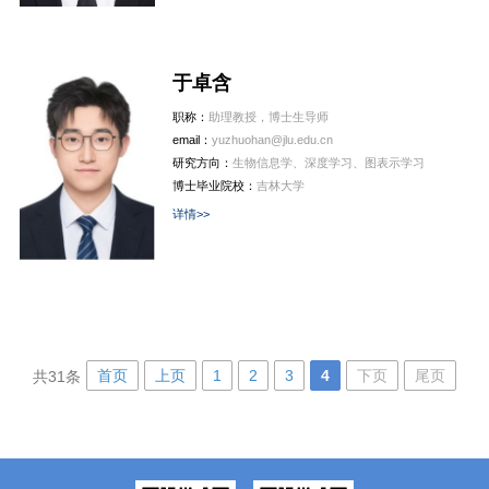
于卓含
职称：
助理教授，博士生导师
email：
yuzhuohan@jlu.edu.cn
研究方向：
生物信息学、深度学习、图表示学习
博士毕业院校：
吉林大学
详情>>
首页
上页
1
2
3
4
下页
尾页
共31条