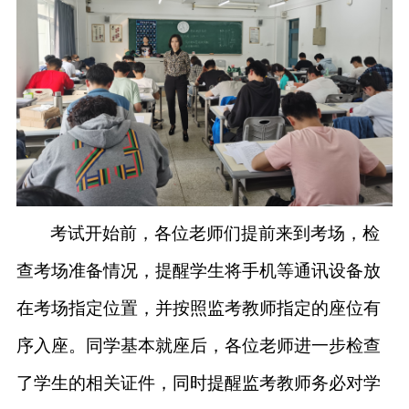
考试开始前，
各位老师们
提前来到考场，
检
查考场准备情况，
提醒
学生
将手机等通讯设备放
在考场指定位置
，并
按照监考
教师指定
的
座位
有
序入座。
同学基本就座后，各位老师进一步检查
了学生的相关证件，同时提醒监考教师务必
对学