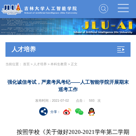
人才培养
当前位置：
首页
>
人才培养
>
本科生教育
> 正文
强化诚信考试，严肃考风考纪——人工智能学院开展期末
巡考工作
发布时间：2021-07-02
点击：
593
次
分享
：
按照学校
《关于做好
2020-2021学年第二学期