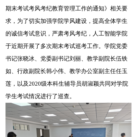
期末考试考风考纪教育管理工作的通知》相关要
求，
为了
切实加强
学院
学风建设，
提高全体学生
的诚信考试意识，
严肃考风考纪，
人工智能
学院
于近期开展了多次期末考试巡考工作。学院
党委
书记
张晓冰、党委副书记刘丽、教学副院长伍铁
如、行政副院长韩小伟、教学办公室副主任任玉
莲，以及
2020级本科生
辅导员
胡淑颖
共同对学院
学生考试情况进行了巡查。