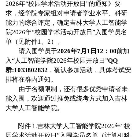
2026年“校园学术活动开放日”的通知
》要
求，经学院专家组对申请者学业水平、科研
能力的综合评定，确定
吉林大学人工智能学
院
2026
年
“
校园学术活动开放日
”
入
围学
员名
单
（见附件1、2）
。
请
入
围学
员
于
2026年7月1日12：00
前
加
入
“人工智能
学院
2026年校园开放日
”
QQ
群:1033802832
，
确认参加活动，
具体
考试
安
排将在群
内
通知。
由于名额限制，还有很多优秀申请者未
能入
围
，欢迎通过推免或统考方式加入吉林
大学人工智能学院。
附件
1.吉林大学人工智能学院2026年“校
园学术活动开放日”入围学员名单（计算机科