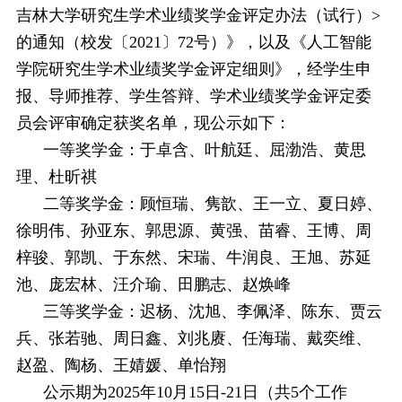
吉林大学研究生学术业绩奖学金评定办法（试行）>
的通知（校发〔2021〕72号）》，以及《人工智能
学院研究生学术业绩奖学金评定细则》，经学生申
报、导师推荐、学生答辩、学术业绩奖学金评定委
员会评审确定获奖名单，现公示如下：
一等奖学金：于卓含、叶航廷、屈渤浩、黄思
理、杜昕祺
二等奖学金：顾恒瑞、隽歆、王一立、夏日婷、
徐明伟、孙亚东、郭思源、黄强、苗睿、王博、周
梓骏、郭凯、于东然、宋瑞、牛润良、王旭、苏延
池、庞宏林、汪介瑜、田鹏志、赵焕峰
三等奖学金：迟杨、沈旭、李佩泽、陈东、贾云
兵、张若驰、周日鑫、刘兆赓、任海瑞、戴奕维、
赵盈、陶杨、王婧媛、单怡翔
公示期为202
5年10月15
日-
21
日（共5个工作