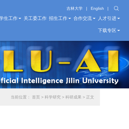
吉林大学
|
English
|
学生工作
关工委工作
招生工作
合作交流
人才引进
下载专区
当前位置：
首页
>
科学研究
>
科研成果
> 正文