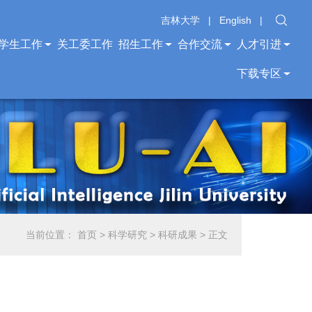
吉林大学
|
English
|
学生工作
关工委工作
招生工作
合作交流
人才引进
下载专区
当前位置：
首页
>
科学研究
>
科研成果
> 正文